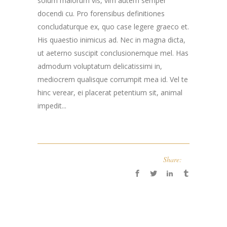
solum maiorum vis, vim autem semper
docendi cu. Pro forensibus definitiones
concludaturque ex, quo case legere graeco et.
His quaestio inimicus ad. Nec in magna dicta,
ut aeterno suscipit conclusionemque mel. Has
admodum voluptatum delicatissimi in,
mediocrem qualisque corrumpit mea id. Vel te
hinc verear, ei placerat petentium sit, animal
impedit...
Share: