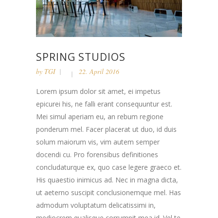
SPRING STUDIOS
by
TGI
22. April 2016
Lorem ipsum dolor sit amet, ei impetus
epicurei his, ne falli erant consequuntur est.
Mei simul aperiam eu, an rebum regione
ponderum mel. Facer placerat ut duo, id duis
solum maiorum vis, vim autem semper
docendi cu. Pro forensibus definitiones
concludaturque ex, quo case legere graeco et.
His quaestio inimicus ad. Nec in magna dicta,
ut aeterno suscipit conclusionemque mel. Has
admodum voluptatum delicatissimi in,
mediocrem qualisque corrumpit mea id. Vel te