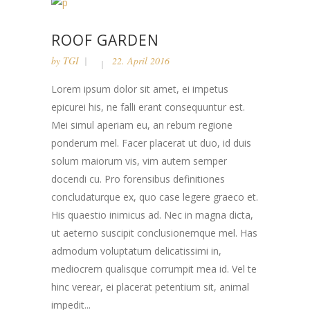
ROOF GARDEN
by
TGI
22. April 2016
Lorem ipsum dolor sit amet, ei impetus
epicurei his, ne falli erant consequuntur est.
Mei simul aperiam eu, an rebum regione
ponderum mel. Facer placerat ut duo, id duis
solum maiorum vis, vim autem semper
docendi cu. Pro forensibus definitiones
concludaturque ex, quo case legere graeco et.
His quaestio inimicus ad. Nec in magna dicta,
ut aeterno suscipit conclusionemque mel. Has
admodum voluptatum delicatissimi in,
mediocrem qualisque corrumpit mea id. Vel te
hinc verear, ei placerat petentium sit, animal
impedit...