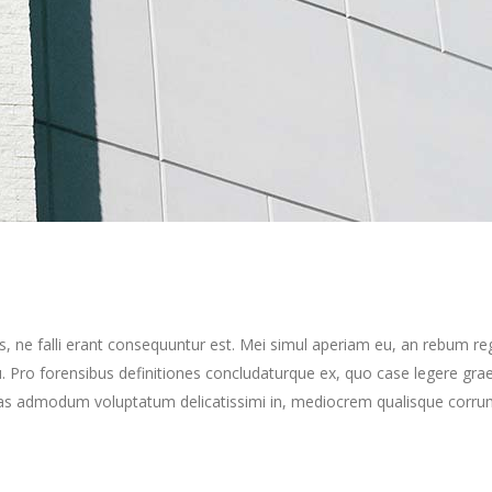
s, ne falli erant consequuntur est. Mei simul aperiam eu, an rebum re
Pro forensibus definitiones concludaturque ex, quo case legere grae
as admodum voluptatum delicatissimi in, mediocrem qualisque corrumpi