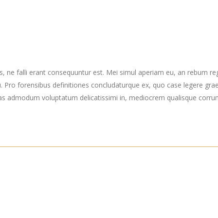
s, ne falli erant consequuntur est. Mei simul aperiam eu, an rebum re
Pro forensibus definitiones concludaturque ex, quo case legere grae
as admodum voluptatum delicatissimi in, mediocrem qualisque corrumpi