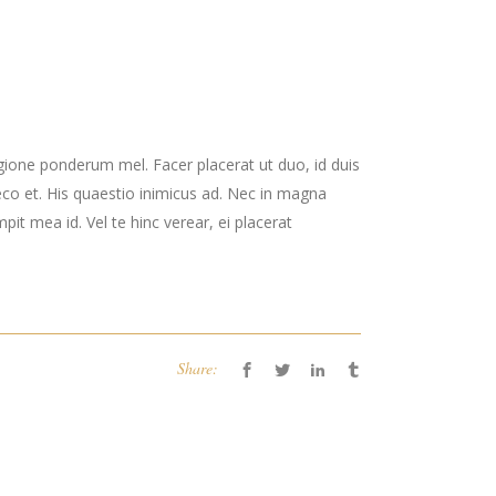
gione ponderum mel. Facer placerat ut duo, id duis
co et. His quaestio inimicus ad. Nec in magna
t mea id. Vel te hinc verear, ei placerat
Share: