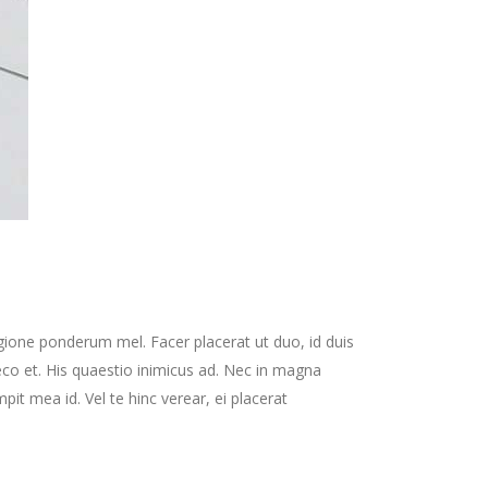
gione ponderum mel. Facer placerat ut duo, id duis
co et. His quaestio inimicus ad. Nec in magna
t mea id. Vel te hinc verear, ei placerat