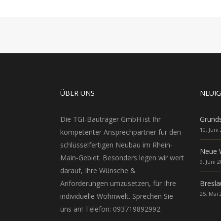
ÜBER UNS
NEUIG
Die TGI-Bauträger GmbH ist Ihr
Grunds
10. Juni
kompetenter Ansprechpartner für den
schlüsselfertigen Neubau im Rhein-
Neue 
Main-Gebiet. Besonders legen wir wert
9. Juni 
darauf, Ihre Wünsche &
Anforderungen umzusetzen, für Ihre
Bresla
25. Mai 
individuelle Wohnwelt. Sprechen Sie
uns an! Telefon: 093719892992