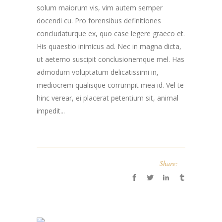
solum maiorum vis, vim autem semper
docendi cu. Pro forensibus definitiones
concludaturque ex, quo case legere graeco et.
His quaestio inimicus ad. Nec in magna dicta,
ut aeterno suscipit conclusionemque mel. Has
admodum voluptatum delicatissimi in,
mediocrem qualisque corrumpit mea id. Vel te
hinc verear, ei placerat petentium sit, animal
impedit...
Share: