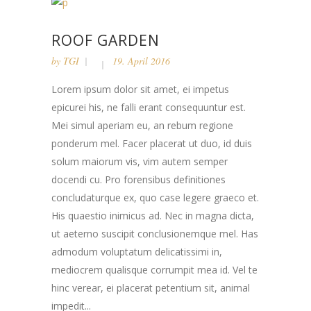
ROOF GARDEN
by
TGI
19. April 2016
Lorem ipsum dolor sit amet, ei impetus
epicurei his, ne falli erant consequuntur est.
Mei simul aperiam eu, an rebum regione
ponderum mel. Facer placerat ut duo, id duis
solum maiorum vis, vim autem semper
docendi cu. Pro forensibus definitiones
concludaturque ex, quo case legere graeco et.
His quaestio inimicus ad. Nec in magna dicta,
ut aeterno suscipit conclusionemque mel. Has
admodum voluptatum delicatissimi in,
mediocrem qualisque corrumpit mea id. Vel te
hinc verear, ei placerat petentium sit, animal
impedit...