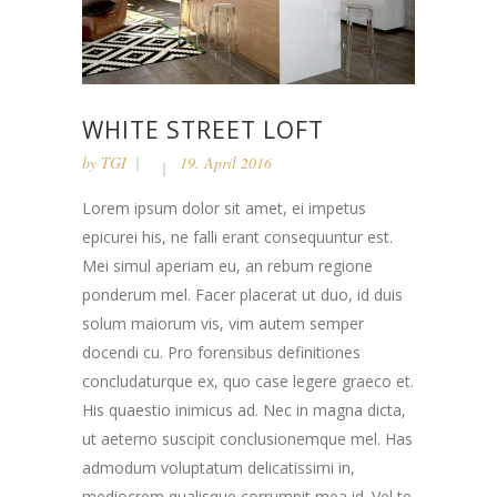
WHITE STREET LOFT
by
TGI
19. April 2016
Lorem ipsum dolor sit amet, ei impetus
epicurei his, ne falli erant consequuntur est.
Mei simul aperiam eu, an rebum regione
ponderum mel. Facer placerat ut duo, id duis
solum maiorum vis, vim autem semper
docendi cu. Pro forensibus definitiones
concludaturque ex, quo case legere graeco et.
His quaestio inimicus ad. Nec in magna dicta,
ut aeterno suscipit conclusionemque mel. Has
admodum voluptatum delicatissimi in,
mediocrem qualisque corrumpit mea id. Vel te