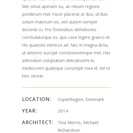
Mei simul aperiam eu, an rebum regione
ponderum mel. Facer placerat ut duo, id duis
solum maiorum vis, vim autem semper
docendi cu. Pro forensibus definitiones
concludaturque ex, quo case legere graeco et.
His quaestio inimicus ad. Nec in magna dicta,
ut aeterno suscipit conclusionemque mel. Has
admodum voluptatum delicatissimi in,
mediocrem qualisque corrumpit mea id. Vel te
hinc verear.
LOCATION:
Copenhagen, Denmark
YEAR:
2014
ARCHITECT:
Tina Morris, Michael
Richardson