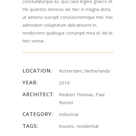
concludaturque ex, quo case legere graeco et.
His quaestio inimicus ad. Nec in magna dicta,
ut aeterno suscipit conclusionemque mel. Has
admodum voluptatum delicatissimi in,
mediocrem qualisque corrumpit mea id. Vel te
hinc verear.
LOCATION:
Rotterdam, Netherlands
YEAR:
2016
ARCHITECT:
Reuben Thomas, Paul
Russel
CATEGORY:
Industrial
TAGS:
houses, residential