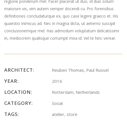
regione ponderum mel. Facer placerat ut duo, id duis solum
maiorum vis, vim autem semper docendi cu. Pro forensibus
definitiones concludaturque ex, quo case legere graeco et. His
quaestio inimicus ad. Nec in magna dicta, ut aeterno suscipit
conclusionemque mel. Has admodum voluptatum delicatissimi
in, mediocrem qualisque corrumpit mea id. Vel te hinc verear.
ARCHITECT:
Reuben Thomas, Paul Russel
YEAR:
2016
LOCATION:
Rotterdam, Netherlands
CATEGORY:
Social
TAGS:
atelier, store