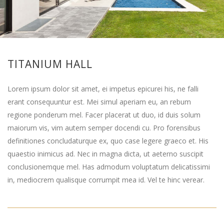
TITANIUM HALL
Lorem ipsum dolor sit amet, ei impetus epicurei his, ne falli
erant consequuntur est. Mei simul aperiam eu, an rebum
regione ponderum mel. Facer placerat ut duo, id duis solum
maiorum vis, vim autem semper docendi cu. Pro forensibus
definitiones concludaturque ex, quo case legere graeco et. His
quaestio inimicus ad. Nec in magna dicta, ut aeterno suscipit
conclusionemque mel. Has admodum voluptatum delicatissimi
in, mediocrem qualisque corrumpit mea id. Vel te hinc verear.