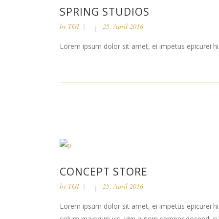
SPRING STUDIOS
by
TGI
25. April 2016
Lorem ipsum dolor sit amet, ei impetus epicurei his
CONCEPT STORE
by
TGI
25. April 2016
Lorem ipsum dolor sit amet, ei impetus epicurei hi
solum maiorum vis, vim autem semper docendi cu. 