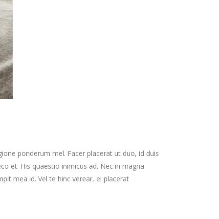
gione ponderum mel. Facer placerat ut duo, id duis
co et. His quaestio inimicus ad. Nec in magna
t mea id. Vel te hinc verear, ei placerat