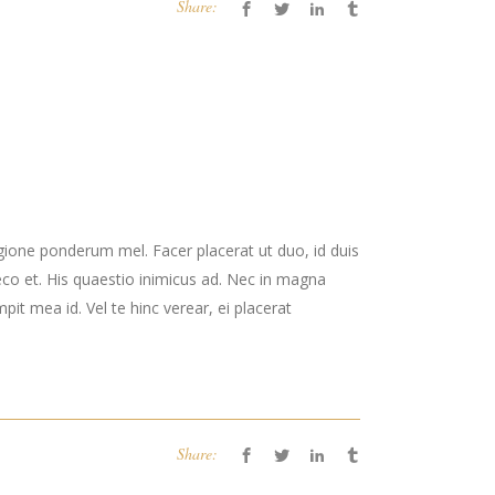
Share:
gione ponderum mel. Facer placerat ut duo, id duis
co et. His quaestio inimicus ad. Nec in magna
t mea id. Vel te hinc verear, ei placerat
Share: