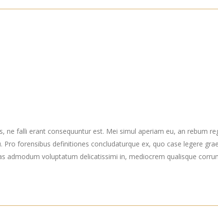
s, ne falli erant consequuntur est. Mei simul aperiam eu, an rebum re
Pro forensibus definitiones concludaturque ex, quo case legere grae
as admodum voluptatum delicatissimi in, mediocrem qualisque corrumpi