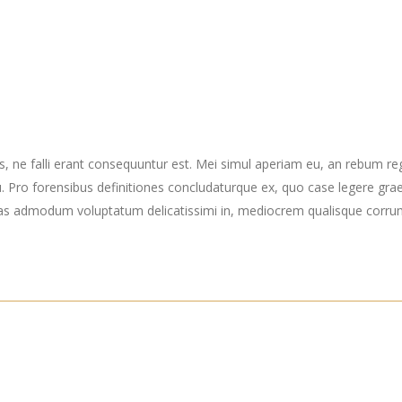
s, ne falli erant consequuntur est. Mei simul aperiam eu, an rebum re
Pro forensibus definitiones concludaturque ex, quo case legere grae
as admodum voluptatum delicatissimi in, mediocrem qualisque corrumpi