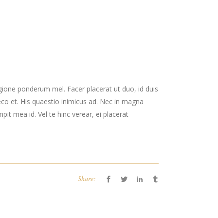
gione ponderum mel. Facer placerat ut duo, id duis
co et. His quaestio inimicus ad. Nec in magna
t mea id. Vel te hinc verear, ei placerat
Share: