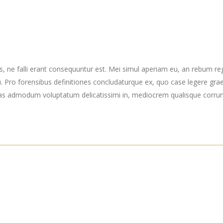
s, ne falli erant consequuntur est. Mei simul aperiam eu, an rebum re
Pro forensibus definitiones concludaturque ex, quo case legere grae
as admodum voluptatum delicatissimi in, mediocrem qualisque corrumpi