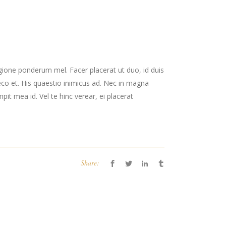
gione ponderum mel. Facer placerat ut duo, id duis
co et. His quaestio inimicus ad. Nec in magna
t mea id. Vel te hinc verear, ei placerat
Share: