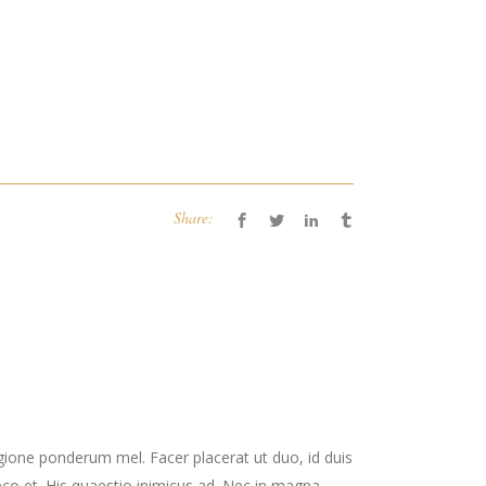
Share:
gione ponderum mel. Facer placerat ut duo, id duis
co et. His quaestio inimicus ad. Nec in magna