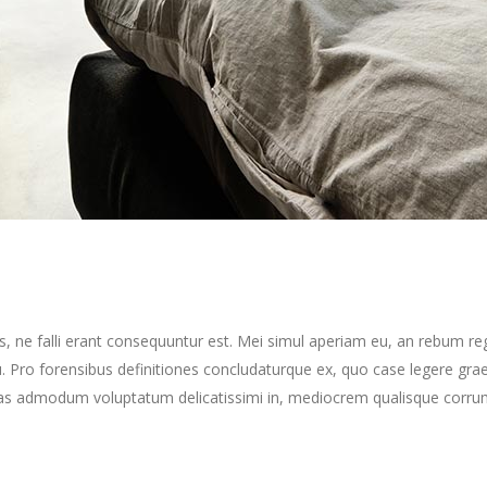
s, ne falli erant consequuntur est. Mei simul aperiam eu, an rebum re
Pro forensibus definitiones concludaturque ex, quo case legere grae
as admodum voluptatum delicatissimi in, mediocrem qualisque corrumpi