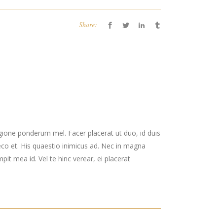
Share:
gione ponderum mel. Facer placerat ut duo, id duis
co et. His quaestio inimicus ad. Nec in magna
t mea id. Vel te hinc verear, ei placerat