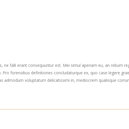
s, ne falli erant consequuntur est. Mei simul aperiam eu, an rebum re
Pro forensibus definitiones concludaturque ex, quo case legere grae
as admodum voluptatum delicatissimi in, mediocrem qualisque corrumpi